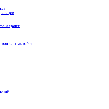
тва
проводов
ов и зданий
строительных работ
щений