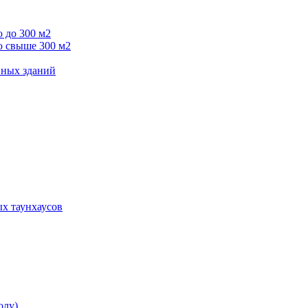
 до 300 м2
ю свыше 300 м2
вных зданий
х таунхаусов
олу)