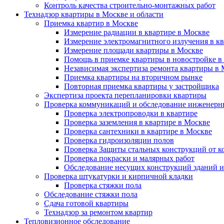
Контроль качества строительно-монтажных работ
Технадзор квартиры в Москве и области
Приемка квартир в Москве
Измерение радиации в квартире в Москве
Измерение электромагнитного излучения в к
Измерение площади квартиры в Москве
Помощь в приемке квартиры в новостройке в
Независимая экспертиза ремонта квартиры в
Приемка квартиры на вторичном рынке
Повторная приемка квартиры у застройщика
Экспертиза проекта перепланировки квартиры
Проверка коммуникаций и обследование инженерны
Проверка электропроводки в квартире
Проверка заземления в квартире в Москве
Проверка сантехники в квартире в Москве
Проверка гидроизоляции полов
Проверка Защиты стальных конструкций от к
Проверка покраски и малярных работ
Обследование несущих конструкций зданий 
Проверка штукатурки и кирпичной кладки
Проверка стяжки пола
Обследование стяжки пола
Сдача готовой квартиры
Технадзор за ремонтом квартир
Тепловизионное обследование