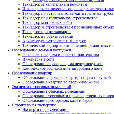
Технадзор за капитальным ремонтом
Инженерно-техническое сопровождение строительс
Технадзор при строительстве магистральных трубо
Технадзор при капитальном строительстве
Технадзор монтажных работ
Технадзор за строительством промышленных объект
Технадзор при реставрации
Технадзор в проектировании
Архитектурно-строительный надзор
Технический надзор за выполнением ремонтных и 
Обследование домов и коттеджей
Расположение дома и проект строительства
Инженерные сети
Обследование/проверка дома перед покупкой
Комплексное обследование загородного дома
Обследование квартир
Обследование/проверка квартиры перед покупкой
Обследование квартир во вторичном жилье
Экспертиза торговых помещений
Обследование офисных помещений
Обследование торговых и производственных поме
Обследование ресторанов, кафе и баров
Строительная экспертиза
Экспертиза документации