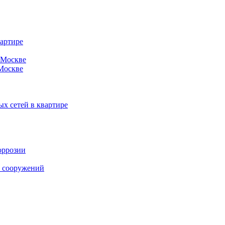
вартире
 Москве
 Москве
х сетей в квартире
оррозии
и сооружений