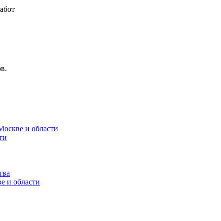
абот
в.
Москве и области
ти
тва
е и области