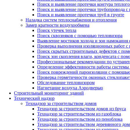
Поиск и выявление протечки контура теплого
Поиск и выявление протечки трубопровода с
Поиск и выявление протечки труб в грунте
Наладка систем теплоснабжения и отопления
Замер кратности воздухообмена
Поиск утечек тепла
Поиск сквозняков с помощью тепловизора
Выявление мостиков холода и зон намокания
Проверка выполнения изоляционных работ с
Поиск скрытых строительных дефектов с по
Поиск зон скопления влаги, конденсата с по
Профессиональные рекомендации по устране
Определение эффективности работы системы
Поиск повреждений пароизоляции с помощью
Проверка герметичности оконных стеклопаке
Обследование тепловизором
Нагнетание воздуха Аэродверью
Строительный мониторинг зданий
Технический надзор
Технадзор за строительством домов
Технадзор за строительством домов из бруса
Технадзор за строительством из газоблока
Технадзор за строительством из пеноблока
Технадзор за строительством деревянного дом
Технадзор за строительством из кирпича