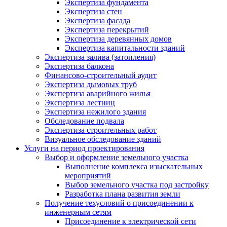
Экспертиза фундамента
Экспертиза стен
Экспертиза фасада
Экспертиза перекрытий
Экспертиза деревянных домов
Экспертиза капитальности зданий
Экспертиза залива (затопления)
Экспертиза балкона
Финансово-строительный аудит
Экспертиза дымовых труб
Экспертиза аварийного жилья
Экспертиза лестниц
Экспертиза нежилого здания
Обследование подвала
Экспертиза строительных работ
Визуальное обследование зданий
Услуги на период проектирования
Выбор и оформление земельного участка
Выполнение комплекса изыскательных
мероприятий
Выбор земельного участка под застройку
Разработка плана развития земли
Получение техусловий о присоединении к
инженерным сетям
Присоединение к электрической сети