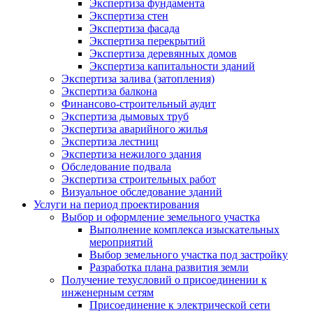
Экспертиза фундамента
Экспертиза стен
Экспертиза фасада
Экспертиза перекрытий
Экспертиза деревянных домов
Экспертиза капитальности зданий
Экспертиза залива (затопления)
Экспертиза балкона
Финансово-строительный аудит
Экспертиза дымовых труб
Экспертиза аварийного жилья
Экспертиза лестниц
Экспертиза нежилого здания
Обследование подвала
Экспертиза строительных работ
Визуальное обследование зданий
Услуги на период проектирования
Выбор и оформление земельного участка
Выполнение комплекса изыскательных
мероприятий
Выбор земельного участка под застройку
Разработка плана развития земли
Получение техусловий о присоединении к
инженерным сетям
Присоединение к электрической сети