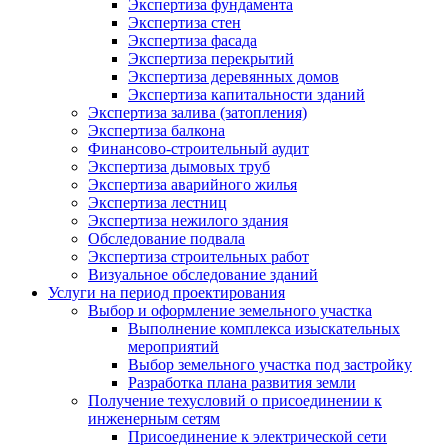
Экспертиза фундамента
Экспертиза стен
Экспертиза фасада
Экспертиза перекрытий
Экспертиза деревянных домов
Экспертиза капитальности зданий
Экспертиза залива (затопления)
Экспертиза балкона
Финансово-строительный аудит
Экспертиза дымовых труб
Экспертиза аварийного жилья
Экспертиза лестниц
Экспертиза нежилого здания
Обследование подвала
Экспертиза строительных работ
Визуальное обследование зданий
Услуги на период проектирования
Выбор и оформление земельного участка
Выполнение комплекса изыскательных
мероприятий
Выбор земельного участка под застройку
Разработка плана развития земли
Получение техусловий о присоединении к
инженерным сетям
Присоединение к электрической сети