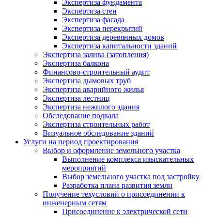
Экспертиза фундамента
Экспертиза стен
Экспертиза фасада
Экспертиза перекрытий
Экспертиза деревянных домов
Экспертиза капитальности зданий
Экспертиза залива (затопления)
Экспертиза балкона
Финансово-строительный аудит
Экспертиза дымовых труб
Экспертиза аварийного жилья
Экспертиза лестниц
Экспертиза нежилого здания
Обследование подвала
Экспертиза строительных работ
Визуальное обследование зданий
Услуги на период проектирования
Выбор и оформление земельного участка
Выполнение комплекса изыскательных
мероприятий
Выбор земельного участка под застройку
Разработка плана развития земли
Получение техусловий о присоединении к
инженерным сетям
Присоединение к электрической сети