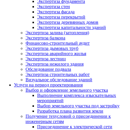
Экспертиза фундамента
Экспертиза стен
Экспертиза фасада
Экспертиза перекрытий
Экспертиза деревянных домов
Экспертиза капитальности зданий
Экспертиза залива (затопления)
Экспертиза балкона
Финансово-строительный аудит
Экспертиза дымовых труб
Экспертиза аварийного жилья
Экспертиза лестниц
Экспертиза нежилого здания
Обследование подвала
Экспертиза строительных работ
Визуальное обследование зданий
Услуги на период проектирования
Выбор и оформление земельного участка
Выполнение комплекса изыскательных
мероприятий
Выбор земельного участка под застройку
Разработка плана развития земли
Получение техусловий о присоединении к
инженерным сетям
Присоединение к электрической сети