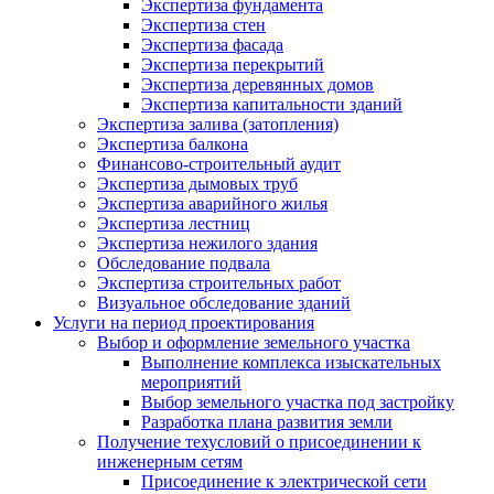
Экспертиза фундамента
Экспертиза стен
Экспертиза фасада
Экспертиза перекрытий
Экспертиза деревянных домов
Экспертиза капитальности зданий
Экспертиза залива (затопления)
Экспертиза балкона
Финансово-строительный аудит
Экспертиза дымовых труб
Экспертиза аварийного жилья
Экспертиза лестниц
Экспертиза нежилого здания
Обследование подвала
Экспертиза строительных работ
Визуальное обследование зданий
Услуги на период проектирования
Выбор и оформление земельного участка
Выполнение комплекса изыскательных
мероприятий
Выбор земельного участка под застройку
Разработка плана развития земли
Получение техусловий о присоединении к
инженерным сетям
Присоединение к электрической сети