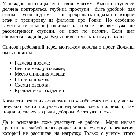
У каждой лестницы есть свой «ритм». Высота ступеней
должна повторяться, глубина проступи быть удобной для
стопы, а угол подъема — не превращать подъем на второй
этаж в тренировку из фильмов про Рокки. Но особенно
заметны (и опасны) ошибки на спуске: человек уже не
рассматривает ступени, он идет по памяти. Если шаг
сбивается – жди беды. Ведь привыкнуть к такому сложно.
Список требований перед монтажом довольно прост. Должны
быть понятны:
Размеры проема;
Высота между этажами;
Место опирания марша;
Ширина прохода
Схема поворота;
Крепление ограждений.
Когда эти решения оставляют на «разберемся по ходу дела»,
результат часто получается нервным: здесь подрезали, там
подняли, сверху закрыли добором. А это уже плохо.
Да и основание тоже участвует «в работе». Марш нельзя
крепить к слабой перегородке или к участку перекрытия,
который не рассчитан на нагрузку. Только с учетом этого