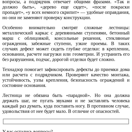
вопросы, а подрядчик отвечает общими фразами. «Так и
должно быть», «дерево еще сядет», «после покраски
пропадет», «у всех немного скрипит» — удобные оправдания,
но они не заменяют проверку конструкции.
Особенно внимательно смотрят сложные лестницы:
металлический каркас с деревянными ступенями, бетонный
марш с облицовкой, консольные решения, стеклянные
ограждения, забежные ступени, узкие проемы. В таких
случаях дефект может сидеть глубже отделки: в креплении,
основании, расчете нагрузки или геометрии. И устранить его
без разрушения, подчас, дорогой отделки будет сложно.
Технадзор помогает зафиксировать дефекты до приемки дома
или расчета с подрядчиком. Проверяют качество монтажа,
устойчивость, узлы крепления, безопасность ограждений и
состояние основания.
Лестница не обязана быть «парадной». Но она должна
держать шаг, не пугать звуками и не заставлять человека
каждый раз думать, куда поставить ногу. В противном случае,
удовольствия от нее будет мало. В отличие от опасностей.
У вас остались вопросы?