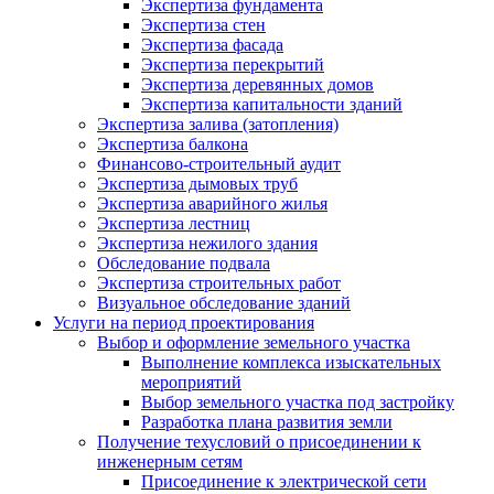
Экспертиза фундамента
Экспертиза стен
Экспертиза фасада
Экспертиза перекрытий
Экспертиза деревянных домов
Экспертиза капитальности зданий
Экспертиза залива (затопления)
Экспертиза балкона
Финансово-строительный аудит
Экспертиза дымовых труб
Экспертиза аварийного жилья
Экспертиза лестниц
Экспертиза нежилого здания
Обследование подвала
Экспертиза строительных работ
Визуальное обследование зданий
Услуги на период проектирования
Выбор и оформление земельного участка
Выполнение комплекса изыскательных
мероприятий
Выбор земельного участка под застройку
Разработка плана развития земли
Получение техусловий о присоединении к
инженерным сетям
Присоединение к электрической сети