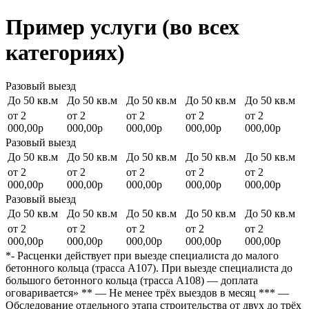
Пример услуги (во всех
категориях)
Разовый выезд
До 50 кв.м
До 50 кв.м
До 50 кв.м
До 50 кв.м
До 50 кв.м
от 2
от 2
от 2
от 2
от 2
000,00р
000,00р
000,00р
000,00р
000,00р
Разовый выезд
До 50 кв.м
До 50 кв.м
До 50 кв.м
До 50 кв.м
До 50 кв.м
от 2
от 2
от 2
от 2
от 2
000,00р
000,00р
000,00р
000,00р
000,00р
Разовый выезд
До 50 кв.м
До 50 кв.м
До 50 кв.м
До 50 кв.м
До 50 кв.м
от 2
от 2
от 2
от 2
от 2
000,00р
000,00р
000,00р
000,00р
000,00р
*- Расценки действует при выезде специалиста до малого
бетонного кольца (трасса А107). При выезде специалиста до
большого бетонного кольца (трасса А108) — доплата
оговаривается» ** — Не менее трёх выездов в месяц *** —
Обследование отдельного этапа строительства от двух до трёх